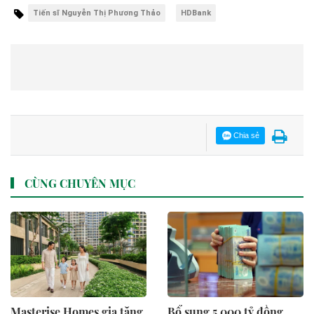
Tiến sĩ Nguyễn Thị Phương Thảo
HDBank
Chia sẻ
CÙNG CHUYÊN MỤC
Masterise Homes gia tăng
Bổ sung 5.000 tỷ đồng