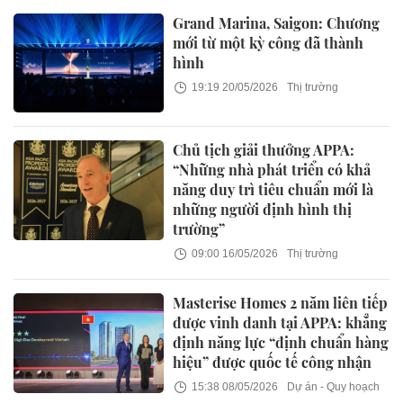
Grand Marina, Saigon: Chương
mới từ một kỳ công đã thành
hình
19:19 20/05/2026
Thị trường
Chủ tịch giải thưởng APPA:
“Những nhà phát triển có khả
năng duy trì tiêu chuẩn mới là
những người định hình thị
trường”
09:00 16/05/2026
Thị trường
Masterise Homes 2 năm liên tiếp
được vinh danh tại APPA: khẳng
định năng lực “định chuẩn hàng
hiệu” được quốc tế công nhận
15:38 08/05/2026
Dự án - Quy hoạch