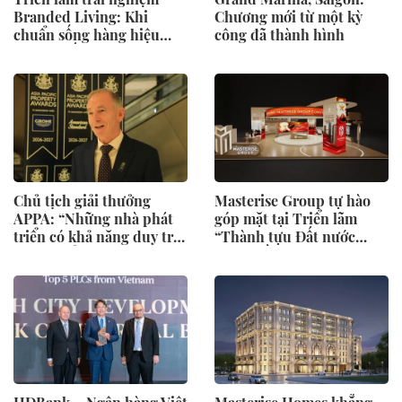
Branded Living: Khi
Chương mới từ một kỳ
chuẩn sống hàng hiệu
công đã thành hình
được “thấu” trong từng
điểm chạm
Chủ tịch giải thưởng
Masterise Group tự hào
APPA: “Những nhà phát
góp mặt tại Triển lãm
triển có khả năng duy trì
“Thành tựu Đất nước
tiêu chuẩn mới là những
2025”, đồng hành cùng
người định hình thị
“80 năm Hành trình Độc
trường”
lập - Tự do - Hạnh phúc”