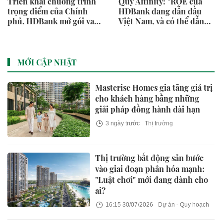
Triển khai chương trình
Quỹ Affinity: "ROE của
trọng điểm của Chính
HDBank đang dẫn đầu
phủ, HDBank mở gói vay
Việt Nam, và có thể dẫn
ưu đãi 20.000 tỷ đồng cho
đầu Đông Nam Á"
doanh nghiệp hạ tầng và
công nghệ số
MỚI CẬP NHẬT
Masterise Homes gia tăng giá trị
cho khách hàng bằng những
giải pháp đồng hành dài hạn
3 ngày trước
Thị trường
Thị trường bất động sản bước
vào giai đoạn phân hóa mạnh:
"Luật chơi" mới đang dành cho
ai?
16:15 30/07/2026
Dự án - Quy hoạch