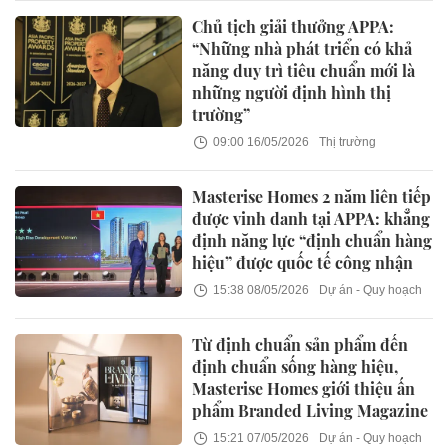
Chủ tịch giải thưởng APPA:
“Những nhà phát triển có khả
năng duy trì tiêu chuẩn mới là
những người định hình thị
trường”
09:00 16/05/2026
Thị trường
Masterise Homes 2 năm liên tiếp
được vinh danh tại APPA: khẳng
định năng lực “định chuẩn hàng
hiệu” được quốc tế công nhận
15:38 08/05/2026
Dự án - Quy hoạch
Từ định chuẩn sản phẩm đến
định chuẩn sống hàng hiệu,
Masterise Homes giới thiệu ấn
phẩm Branded Living Magazine
15:21 07/05/2026
Dự án - Quy hoạch