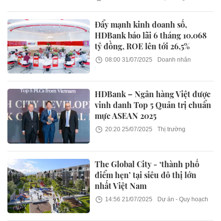
Đẩy mạnh kinh doanh số,
HDBank báo lãi 6 tháng 10.068
tỷ đồng, ROE lên tới 26,5%
08:00 31/07/2025
Doanh nhân
HDBank – Ngân hàng Việt được
vinh danh Top 5 Quản trị chuẩn
mực ASEAN 2025
20:20 25/07/2025
Thị trường
The Global City - ‘thành phố
điểm hẹn’ tại siêu đô thị lớn
nhất Việt Nam
14:56 21/07/2025
Dự án - Quy hoạch