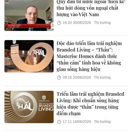
Quỹ đầu tư nước ngoài 'hiến kế'
thu hút dòng vốn ngoại chất
lượng vào Việt Nam
16:30 30/06/2026
Thị trường
Độc đáo triển lãm trải nghiệm
Branded Living – “Thấu”:
Masterise Homes đánh thức
“thấu cảm” tinh hoa về không
gian sống hàng hiệu
09:16 20/06/2026
Thị trường
Triển lãm trải nghiệm Branded
Living: Khi chuẩn sống hàng
hiệu được “thấu” trong từng
điểm chạm
17:11 16/06/2026
Thị trường