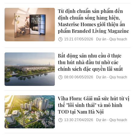
Từ định chuẩn sản phẩm đến
định chuẩn sống hàng hiệu,
Masterise Homes giới thiệu ấn
phẩm Branded Living Magazine
15:21 07/05/2026
Dự án - Quy hoạch
Bất động sản nhu cầu ở thực
thu hút nhà đầu tư nhờ các
chính sách đặc quyền lãi suất
08:00 06/05/2026
Dự án - Quy hoạch
Viha Flora: Giải mã sức hút từ vị
thế "lõi sinh thái" và mô hình
TOD tại Nam Hà Nội
13:30 27/04/2026
Dự án - Quy hoạch