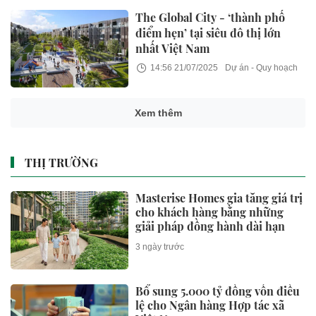
The Global City - ‘thành phố
điểm hẹn’ tại siêu đô thị lớn
nhất Việt Nam
14:56 21/07/2025
Dự án - Quy hoạch
Xem thêm
THỊ TRƯỜNG
Masterise Homes gia tăng giá trị
cho khách hàng bằng những
giải pháp đồng hành dài hạn
3 ngày trước
Bổ sung 5.000 tỷ đồng vốn điều
lệ cho Ngân hàng Hợp tác xã