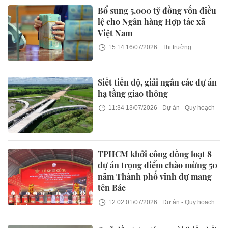
Bổ sung 5.000 tỷ đồng vốn điều
lệ cho Ngân hàng Hợp tác xã
Việt Nam
15:14 16/07/2026
Thị trường
Siết tiến độ, giải ngân các dự án
hạ tầng giao thông
11:34 13/07/2026
Dự án - Quy hoạch
TPHCM khởi công đồng loạt 8
dự án trọng điểm chào mừng 50
năm Thành phố vinh dự mang
tên Bác
12:02 01/07/2026
Dự án - Quy hoạch