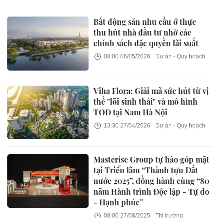
Bất động sản nhu cầu ở thực
thu hút nhà đầu tư nhờ các
chính sách đặc quyền lãi suất
08:00 06/05/2026
Dự án - Quy hoạch
Viha Flora: Giải mã sức hút từ vị
thế "lõi sinh thái" và mô hình
TOD tại Nam Hà Nội
13:30 27/04/2026
Dự án - Quy hoạch
Masterise Group tự hào góp mặt
tại Triển lãm “Thành tựu Đất
nước 2025”, đồng hành cùng “80
năm Hành trình Độc lập - Tự do
- Hạnh phúc”
08:00 27/08/2025
Thị trường