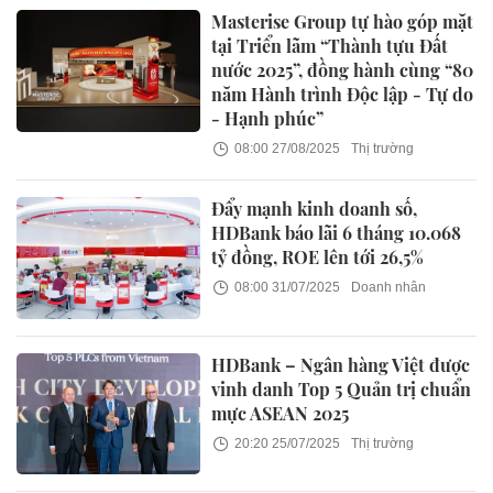
Masterise Group tự hào góp mặt
tại Triển lãm “Thành tựu Đất
nước 2025”, đồng hành cùng “80
năm Hành trình Độc lập - Tự do
- Hạnh phúc”
08:00 27/08/2025
Thị trường
Đẩy mạnh kinh doanh số,
HDBank báo lãi 6 tháng 10.068
tỷ đồng, ROE lên tới 26,5%
08:00 31/07/2025
Doanh nhân
HDBank – Ngân hàng Việt được
vinh danh Top 5 Quản trị chuẩn
mực ASEAN 2025
20:20 25/07/2025
Thị trường