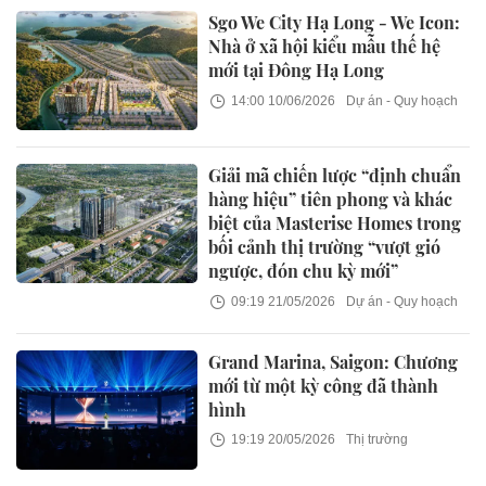
Sgo We City Hạ Long - We Icon:
Nhà ở xã hội kiểu mẫu thế hệ
mới tại Đông Hạ Long
14:00 10/06/2026
Dự án - Quy hoạch
Giải mã chiến lược “định chuẩn
hàng hiệu” tiên phong và khác
biệt của Masterise Homes trong
bối cảnh thị trường “vượt gió
ngược, đón chu kỳ mới”
09:19 21/05/2026
Dự án - Quy hoạch
Grand Marina, Saigon: Chương
mới từ một kỳ công đã thành
hình
19:19 20/05/2026
Thị trường