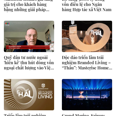
giá trị cho khách hàng
vốn điều lệ cho Ngân
bằng những giải pháp
hàng Hợp tác xã Việt Nam
đồng hành dài hạn
Quỹ đầu tư nước ngoài
Độc đáo triển lãm trải
'hiến kế' thu hút dòng vốn
nghiệm Branded Living –
ngoại chất lượng vào Việt
“Thấu”: Masterise Homes
Nam
đánh thức “thấu cảm”
tinh hoa về không gian
sống hàng hiệu
Triển lãm trải nghiệm
Grand Marina, Saigon: