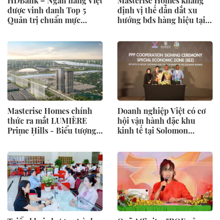
HDBank – Ngân hàng Việt
Masterise Homes khẳng
được vinh danh Top 5
định vị thế dẫn dắt xu
Quản trị chuẩn mực
hướng bđs hàng hiệu tại
ASEAN 2025
thị trường Việt Nam
Masterise Homes chính
Doanh nghiệp Việt có cơ
thức ra mắt LUMIÈRE
hội vận hành đặc khu
Prime Hills - Biểu tượng
kinh tế tại Solomon
Chất Sống Tinh Anh tại
Islands
trung tâm quốc tế Global
Gate, Hà Nội