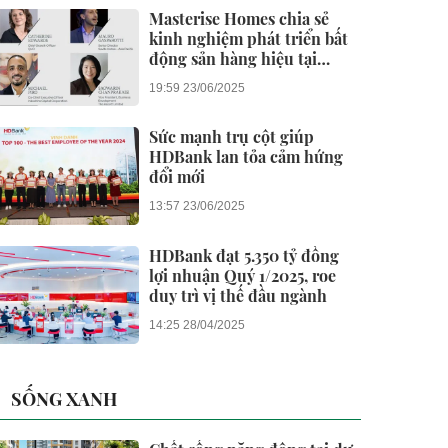
Masterise Homes chia sẻ
kinh nghiệm phát triển bất
động sản hàng hiệu tại
Branded Residences Forum
19:59 23/06/2025
Asia 2025
Sức mạnh trụ cột giúp
HDBank lan tỏa cảm hứng
đổi mới
13:57 23/06/2025
HDBank đạt 5.350 tỷ đồng
lợi nhuận Quý 1/2025, roe
duy trì vị thế đầu ngành
14:25 28/04/2025
SỐNG XANH