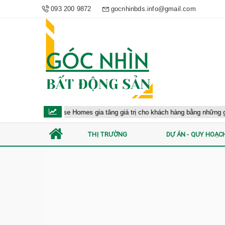
093 200 9872
gocnhinbds.info@gmail.com
Masterise Homes gia tăng giá trị cho khách hàng bằng những giải pháp đồ
THỊ TRƯỜNG
DỰ ÁN - QUY HOẠC