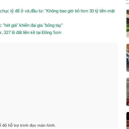
chục tỷ để ở và đầu tư: "Không bao giờ bỏ hơn 30 tỷ tiền mặt
hét giá" khiến đại gia "bỏng tay"
, 327 lô đất liền kề tại Đông Sơn
 độ hỗ trợ trình đọc màn hình.