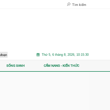
Tìm kiếm
Thứ 5, 6 tháng 8, 2026, 10:15:31
hóa mạnh: "Luật chơi" mới đang dành cho ai?
Bổ sung 5.000 tỷ đồ
SỐNG XANH
CẨM NANG - KIẾN THỨC