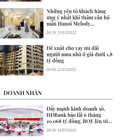
Những yếu tố khách hàng
ưng ý nhất khi thăm căn hộ
mẫu Hanoi Melody
Residences
09:35 13/12/2022
Đề xuất cho vay ưu đãi
người mua nhà ở giá dưới 1,8
tỷ đồng
04:00 11/12/2022
DOANH NHÂN
Đẩy mạnh kinh doanh số,
HDBank báo lãi 6 tháng
10.068 tỷ đồng, ROE lên tới
26,5%
08:00 31/07/2025