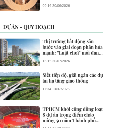
đánh thức “thấu cảm” tinh
09:16 20/06/2026
hoa về không gian sống
hàng hiệu
DỰ ÁN - QUY HOẠCH
Thị trường bất động sản
bước vào giai đoạn phân hóa
mạnh: "Luật chơi" mới đang
dành cho ai?
16:15 30/07/2026
Siết tiến độ, giải ngân các dự
án hạ tầng giao thông
11:34 13/07/2026
TPHCM khởi công đồng loạt
8 dự án trọng điểm chào
mừng 50 năm Thành phố
vinh dự mang tên Bác