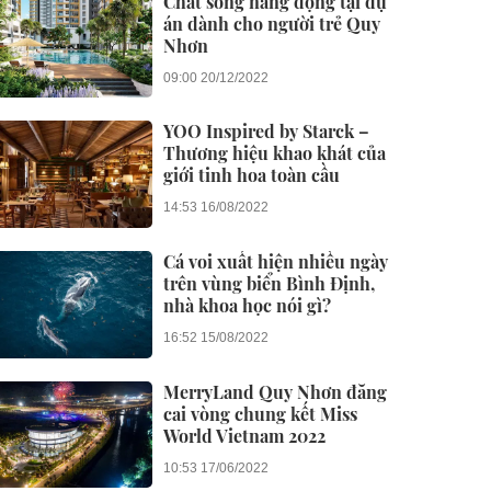
Chất sống năng động tại dự
án dành cho người trẻ Quy
Nhơn
09:00 20/12/2022
YOO Inspired by Starck –
Thương hiệu khao khát của
giới tinh hoa toàn cầu
14:53 16/08/2022
Cá voi xuất hiện nhiều ngày
trên vùng biển Bình Định,
nhà khoa học nói gì?
16:52 15/08/2022
MerryLand Quy Nhơn đăng
cai vòng chung kết Miss
World Vietnam 2022
10:53 17/06/2022