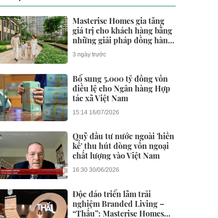
Masterise Homes gia tăng
giá trị cho khách hàng bằng
những giải pháp đồng hành
dài hạn
3 ngày trước
Bổ sung 5.000 tỷ đồng vốn
điều lệ cho Ngân hàng Hợp
tác xã Việt Nam
15:14 16/07/2026
Quỹ đầu tư nước ngoài 'hiến
kế' thu hút dòng vốn ngoại
chất lượng vào Việt Nam
16:30 30/06/2026
Độc đáo triển lãm trải
nghiệm Branded Living –
“Thấu”: Masterise Homes