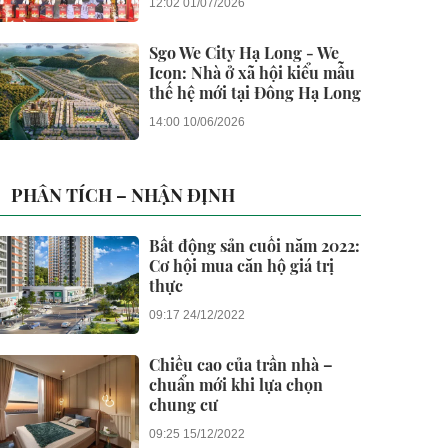
12:02 01/07/2026
Sgo We City Hạ Long - We
Icon: Nhà ở xã hội kiểu mẫu
thế hệ mới tại Đông Hạ Long
14:00 10/06/2026
PHÂN TÍCH – NHẬN ĐỊNH
Bất động sản cuối năm 2022:
Cơ hội mua căn hộ giá trị
thực
09:17 24/12/2022
Chiều cao của trần nhà –
chuẩn mới khi lựa chọn
chung cư
09:25 15/12/2022