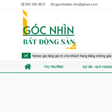
093 200 9872
gocnhinbds.info@gmail.com
Masterise Homes gia tăng giá trị cho khách hàng bằng những giải pháp 
THỊ TRƯỜNG
DỰ ÁN - QUY HOẠC