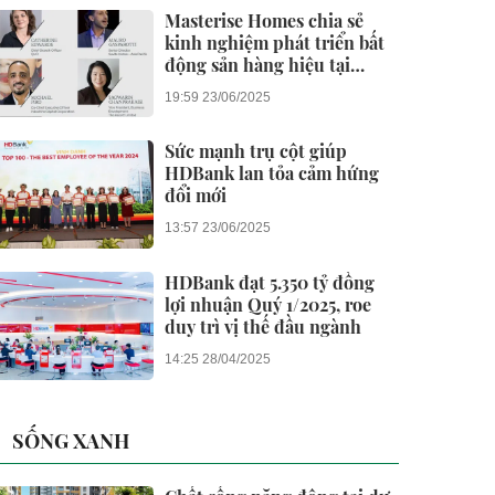
Masterise Homes chia sẻ
kinh nghiệm phát triển bất
động sản hàng hiệu tại
Branded Residences Forum
19:59 23/06/2025
Asia 2025
Sức mạnh trụ cột giúp
HDBank lan tỏa cảm hứng
đổi mới
13:57 23/06/2025
HDBank đạt 5.350 tỷ đồng
lợi nhuận Quý 1/2025, roe
duy trì vị thế đầu ngành
14:25 28/04/2025
SỐNG XANH