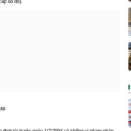
cấp sổ đỏ).
đất
ổn định từ trước ngày 1/7/2004 và không vi phạm pháp