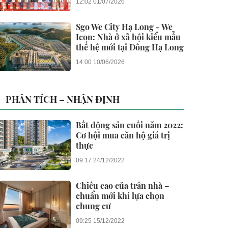
12:02 01/07/2026
Sgo We City Hạ Long - We
Icon: Nhà ở xã hội kiểu mẫu
thế hệ mới tại Đông Hạ Long
14:00 10/06/2026
PHÂN TÍCH – NHẬN ĐỊNH
Bất động sản cuối năm 2022:
Cơ hội mua căn hộ giá trị
thực
09:17 24/12/2022
Chiều cao của trần nhà –
chuẩn mới khi lựa chọn
chung cư
09:25 15/12/2022