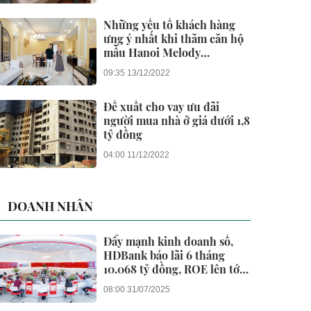
Những yếu tố khách hàng
ưng ý nhất khi thăm căn hộ
mẫu Hanoi Melody
Residences
09:35 13/12/2022
Đề xuất cho vay ưu đãi
người mua nhà ở giá dưới 1,8
tỷ đồng
04:00 11/12/2022
DOANH NHÂN
Đẩy mạnh kinh doanh số,
HDBank báo lãi 6 tháng
10.068 tỷ đồng, ROE lên tới
26,5%
08:00 31/07/2025