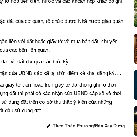
ấy tờ nộp tiền điện, nước và các khoản nộp khác có ghi
hoặc đất của cơ quan, tổ chức được Nhà nước giao quản
gắn liền với đất hoặc giấy tờ về mua bán đất, chuyển
ủa các bên liên quan.
o đạc về đất đai qua các thời kỳ.
nhận của UBND cấp xã tại thời điểm kê khai đăng ký….
 giấy tờ trên hoặc trên giấy tờ đó không ghi rõ thời
dụng đất thì phải có xác nhận của UBND cấp xã về thời
 sử dụng đất trên cơ sở thu thập ý kiến của những
ắt đầu sử dụng đất.
Theo Thảo Phương/Báo Xây Dựng