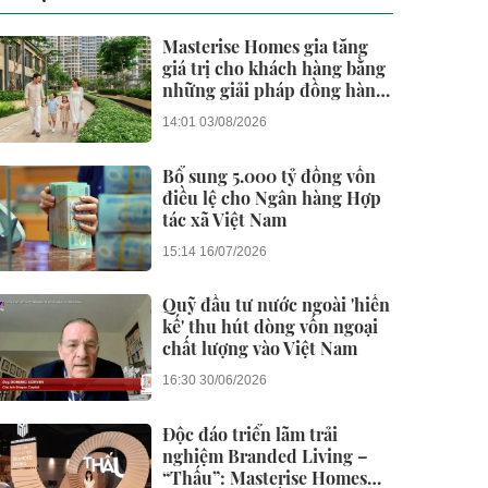
Masterise Homes gia tăng
giá trị cho khách hàng bằng
những giải pháp đồng hành
dài hạn
14:01 03/08/2026
Bổ sung 5.000 tỷ đồng vốn
điều lệ cho Ngân hàng Hợp
tác xã Việt Nam
15:14 16/07/2026
Quỹ đầu tư nước ngoài 'hiến
kế' thu hút dòng vốn ngoại
chất lượng vào Việt Nam
16:30 30/06/2026
Độc đáo triển lãm trải
nghiệm Branded Living –
“Thấu”: Masterise Homes