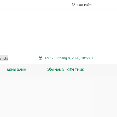
Tìm kiếm
Thứ 7, 8 tháng 8, 2026, 18:58:31
n hóa mạnh: "Luật chơi" mới đang dành cho ai?
Bổ sung 5.000 tỷ đ
SỐNG XANH
CẨM NANG - KIẾN THỨC