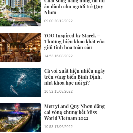
Chất sống năng động tại dự
án dành cho người trẻ Quy
Nhơn
09:00 20/12/2022
YOO Inspired by Starck –
Thương hiệu khao khát của
giới tinh hoa toàn cầu
14:53 16/08/2022
Cá voi xuất hiện nhiều ngày
trên vùng biển Bình Định,
nhà khoa học nói gì?
16:52 15/08/2022
MerryLand Quy Nhơn đăng
cai vòng chung kết Miss
World Vietnam 2022
10:53 17/06/2022