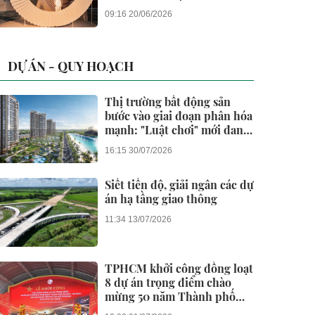
đánh thức “thấu cảm” tinh
09:16 20/06/2026
hoa về không gian sống
hàng hiệu
DỰ ÁN - QUY HOẠCH
Thị trường bất động sản
bước vào giai đoạn phân hóa
mạnh: "Luật chơi" mới đang
dành cho ai?
16:15 30/07/2026
Siết tiến độ, giải ngân các dự
án hạ tầng giao thông
11:34 13/07/2026
TPHCM khởi công đồng loạt
8 dự án trọng điểm chào
mừng 50 năm Thành phố
vinh dự mang tên Bác